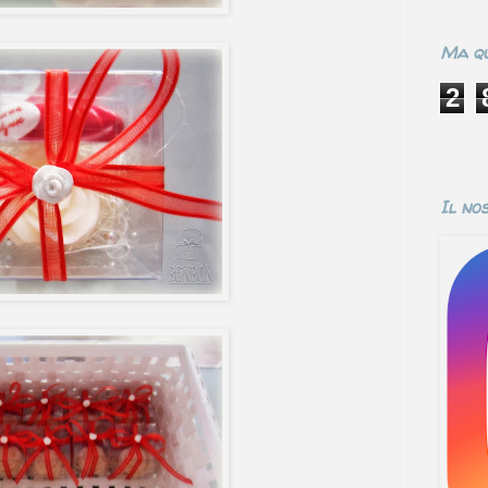
Ma qu
2
Il no