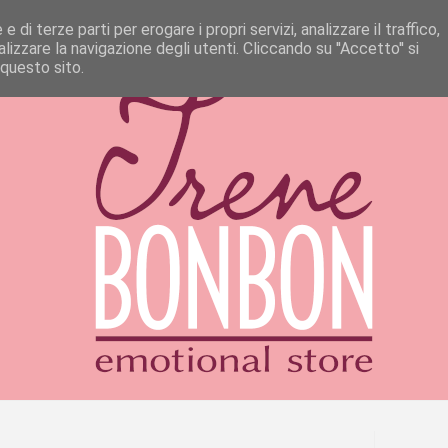
 di terze parti per erogare i propri servizi, analizzare il traffico,
izzare la navigazione degli utenti. Cliccando su ''Accetto'' si
 questo sito.