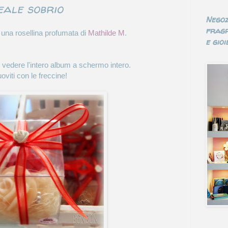
eale sobrio
Negoz
fragr
una rosellina profumata di
Mathilde M
.
e gioie
r vedere l'intero album a schermo intero.
oviti con le freccine!