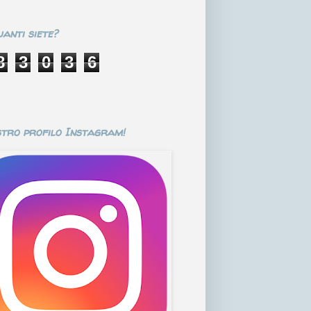
anti siete?
8
3
0
3
6
stro profilo Instagram!