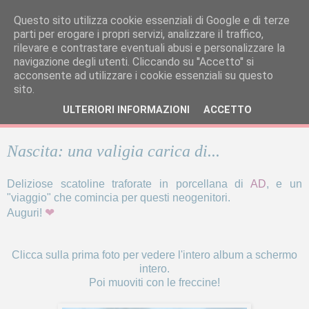
Questo sito utilizza cookie essenziali di Google e di terze
parti per erogare i propri servizi, analizzare il traffico,
rilevare e contrastare eventuali abusi e personalizzare la
navigazione degli utenti. Cliccando su ''Accetto'' si
acconsente ad utilizzare i cookie essenziali su questo
sito.
ULTERIORI INFORMAZIONI
ACCETTO
Nascita: una valigia carica di...
Deliziose scatoline traforate in porcellana di
AD
, e un
"viaggio" che comincia per questi neogenitori.
❤
Auguri!
Clicca sulla prima foto per vedere l'intero album a schermo
intero.
Poi muoviti con le freccine!