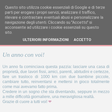
Questo sito utilizza cookie essenziali di Google e di terze
parti per erogare i propri servizi, analizzare il traffico,
rilevare e contrastare eventuali abusi e personalizzare la
navigazione degli utenti. Cliccando su ''Accetto'' si
acconsente ad utilizzare i cookie essenziali su questo
sito.
ULTERIORI INFORMAZIONI
ACCETTO
Un anno con voi!
Un anno fa cominciava questa pazzia: lasciare una casa di
proprietà, due lavori fissi, amici, parenti, abitudini e certezze,
fare un trasloco di 1000 km con due bambine piccole,
cambiare tutto, reinventarsi e mettersi in gioco totalmente
come mai avevamo fatto prima.
Credere in un sogno che sta diventando, seppure in mezzo
a mille difficoltà giornaliere, una meravigliosa realtà.
Grazie di cuore a tutti voi!
❤