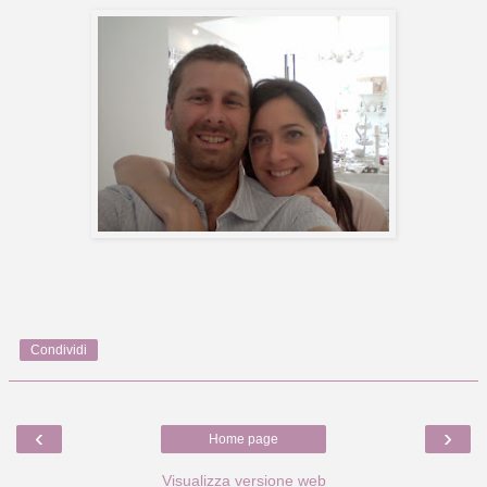
Condividi
‹
›
Home page
Visualizza versione web