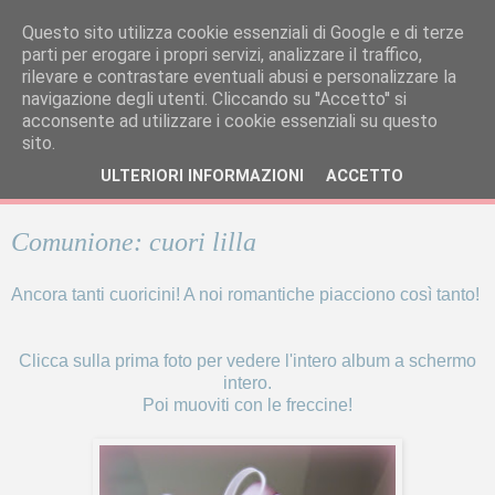
Questo sito utilizza cookie essenziali di Google e di terze
parti per erogare i propri servizi, analizzare il traffico,
rilevare e contrastare eventuali abusi e personalizzare la
navigazione degli utenti. Cliccando su ''Accetto'' si
acconsente ad utilizzare i cookie essenziali su questo
sito.
ULTERIORI INFORMAZIONI
ACCETTO
Comunione: cuori lilla
Ancora tanti cuoricini! A noi romantiche piacciono così tanto!
Clicca sulla prima foto per vedere l'intero album a schermo
intero.
Poi muoviti con le freccine!