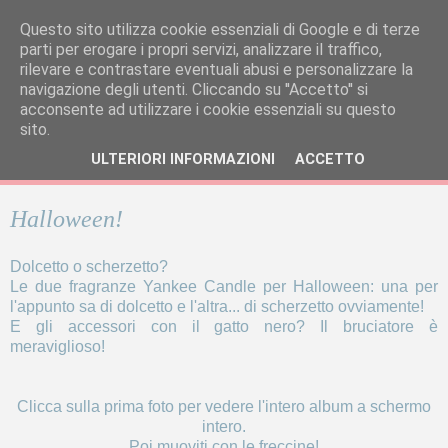
Questo sito utilizza cookie essenziali di Google e di terze
parti per erogare i propri servizi, analizzare il traffico,
rilevare e contrastare eventuali abusi e personalizzare la
navigazione degli utenti. Cliccando su ''Accetto'' si
acconsente ad utilizzare i cookie essenziali su questo
sito.
ULTERIORI INFORMAZIONI
ACCETTO
Halloween!
Dolcetto o scherzetto?
Le due fragranze Yankee Candle per Halloween: una per
l'appunto sa di dolcetto e l'altra... di scherzetto ovviamente!
E gli accessori con il gatto nero? Il bruciatore è
meraviglioso!
Clicca sulla prima foto per vedere l'intero album a schermo
intero.
Poi muoviti con le freccine!