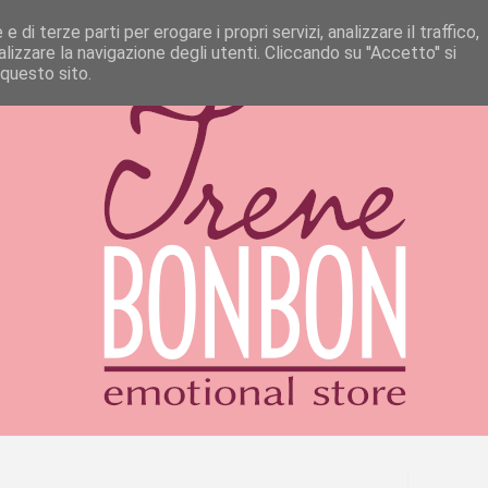
 di terze parti per erogare i propri servizi, analizzare il traffico,
izzare la navigazione degli utenti. Cliccando su ''Accetto'' si
 questo sito.