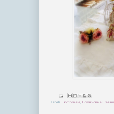
Labels:
Bomboniere
,
Comunione e Cresim