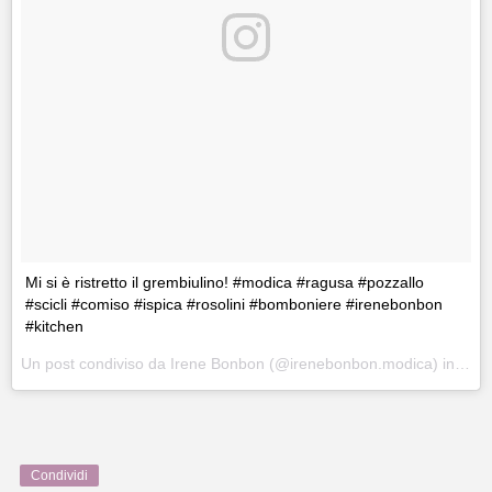
Mi si è ristretto il grembiulino! #modica #ragusa #pozzallo
#scicli #comiso #ispica #rosolini #bomboniere #irenebonbon
#kitchen
Un post condiviso da Irene Bonbon (@irenebonbon.modica) in data:
Condividi