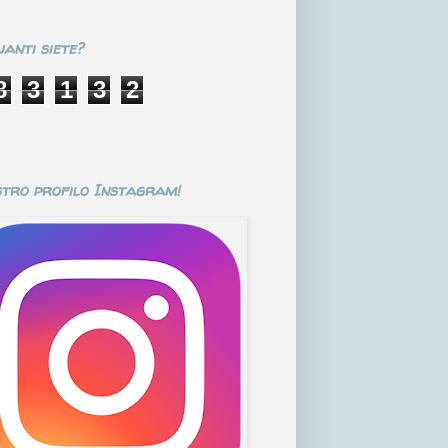
anti siete?
8
3
1
3
2
stro profilo Instagram!