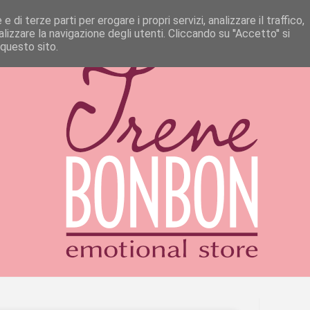
 di terze parti per erogare i propri servizi, analizzare il traffico,
izzare la navigazione degli utenti. Cliccando su ''Accetto'' si
 questo sito.