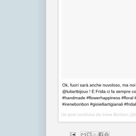
Ok, fuori sarà anche nuvoloso, ma noi l
@luliartbijoux ! E Frida ci fa sempre 
#handmade #flowerhappiness #floral 
#irenebonbon #gioielliartigianali #frid
Un post condiviso da Irene Bonbon (@