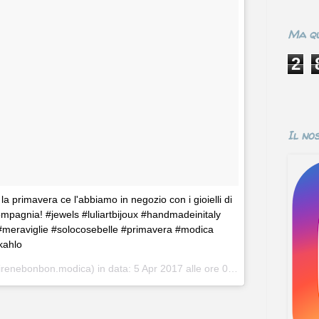
Ma qu
2
Il no
a primavera ce l'abbiamo in negozio con i gioielli di
compagnia! #jewels #luliartbijoux #handmadeinitaly
#meraviglie #solocosebelle #primavera #modica
akahlo
irenebonbon.modica) in data:
5 Apr 2017 alle ore 07:20 PDT