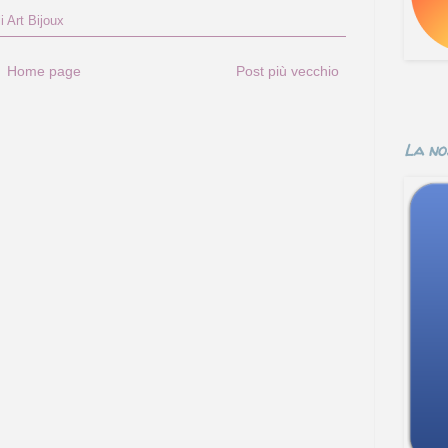
i Art Bijoux
Home page
Post più vecchio
La no