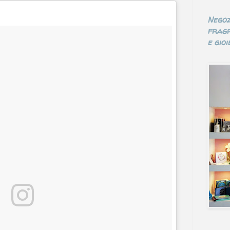
Negoz
fragr
e gioie