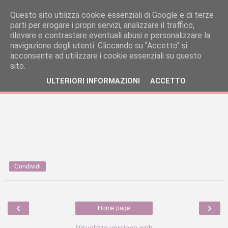
Questo sito utilizza cookie essenziali di Google e di terze
parti per erogare i propri servizi, analizzare il traffico,
rilevare e contrastare eventuali abusi e personalizzare la
navigazione degli utenti. Cliccando su ''Accetto'' si
acconsente ad utilizzare i cookie essenziali su questo
sito.
ULTERIORI INFORMAZIONI
ACCETTO
Condividi
‹
›
Home page
Visualizza versione web