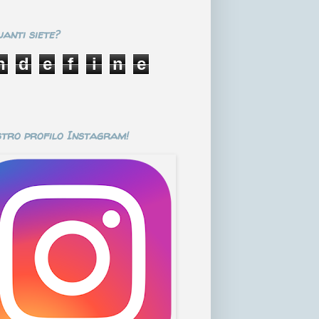
anti siete?
n
d
e
f
i
n
e
stro profilo Instagram!