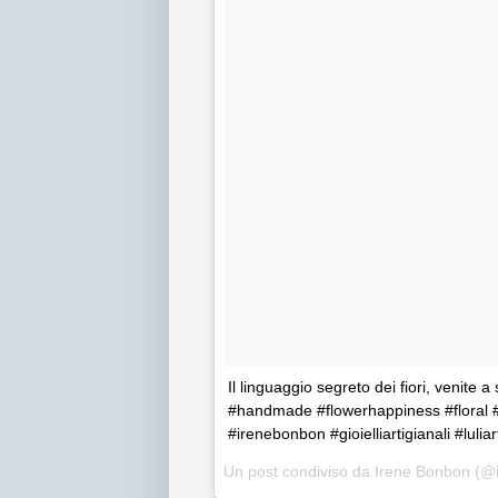
Il linguaggio segreto dei fiori, venite a
#handmade #flowerhappiness #floral 
#irenebonbon #gioielliartigianali #luliar
Un post condiviso da Irene Bonbon (@