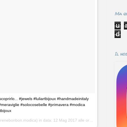
Ma qu
u
d
Il no
 scoprirlo... #jewels #luliartbijoux #handmadeinitaly
#meraviglie #solocosebelle #primavera #modica
tbijoux
irenebonbon.modica) in data:
12 Mag 2017 alle ore 06:14 PDT