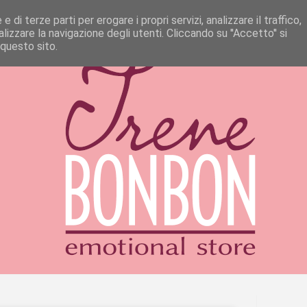
 di terze parti per erogare i propri servizi, analizzare il traffico,
izzare la navigazione degli utenti. Cliccando su ''Accetto'' si
 questo sito.