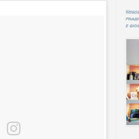
Negoz
fragr
e gioie