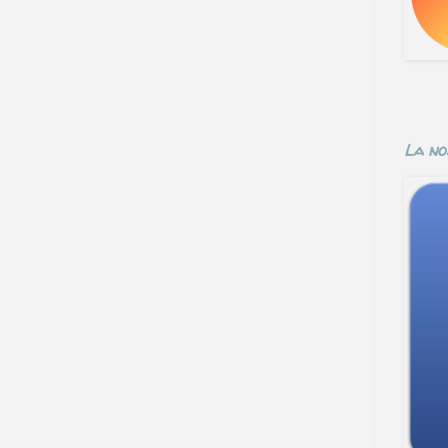
La no