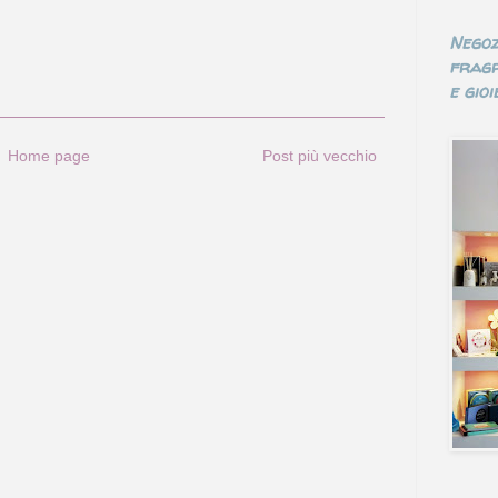
Negoz
fragr
e gioie
Home page
Post più vecchio