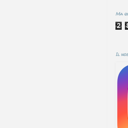
Ma qu
2
Il no