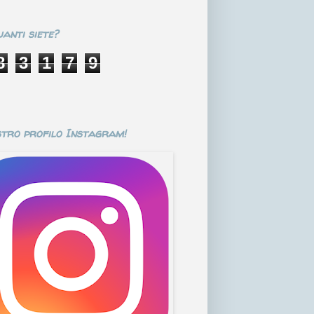
anti siete?
8
3
1
7
9
stro profilo Instagram!