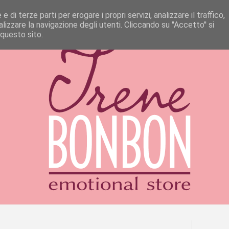
 di terze parti per erogare i propri servizi, analizzare il traffico,
izzare la navigazione degli utenti. Cliccando su ''Accetto'' si
 questo sito.