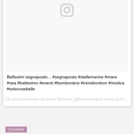
Bellissimi segnaposto... #segnaposto #stellemarine #mare
#sea #battesimo #eventi #bomboniere #irenebonbon #modica
#solocosebelle
Un post condiviso da Irene Bonbon (@irenebonbon.modica) in data:
Condividi