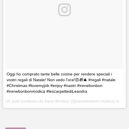
Oggi ho comprato tante belle cosine per rendere speciali i
vostri regali di Natale! Non vedo l'ora!😍🎁🎄 #regali #natale
#Christmas #lovemyjob #enjoy #nastri #irenebonbon
#irenebonbonmodica #lescarpettediLeandra
Un post condiviso da Irene Bonbon (@irenebonbon.modica) in data: