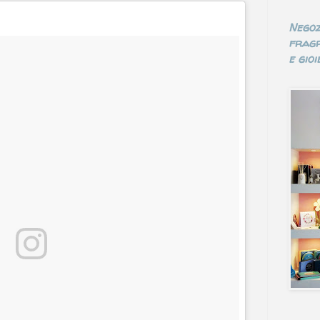
Negoz
fragr
e gioie