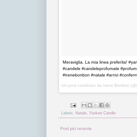
Meraviglia. La mia linea preferita! 
#candele #candeleprofumate #profum
#irenebonbon #natale #arrivi #confer
Un post condiviso da Irene Bonbon (@
Labels:
Natale
,
Yankee Candle
Post più recente