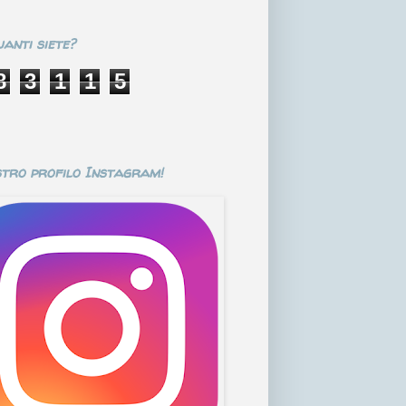
anti siete?
8
3
1
1
5
stro profilo Instagram!