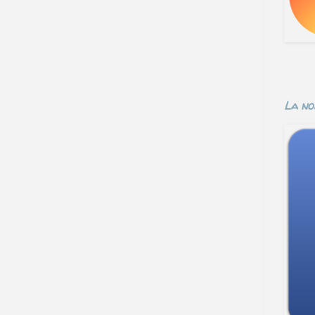
La no