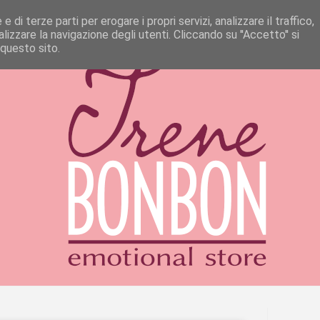
 di terze parti per erogare i propri servizi, analizzare il traffico,
izzare la navigazione degli utenti. Cliccando su ''Accetto'' si
 questo sito.