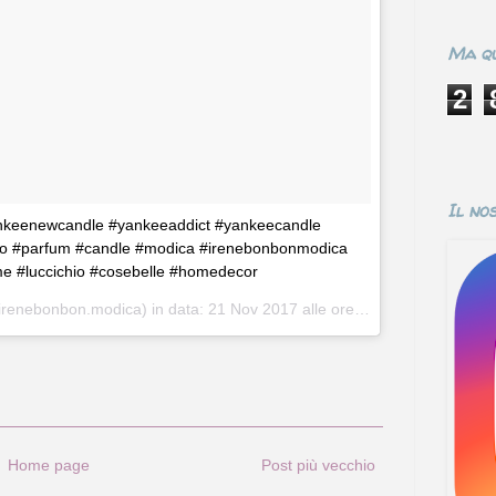
Ma qu
2
Il no
#yankeenewcandle #yankeeaddict #yankeecandle
o #parfum #candle #modica #irenebonbonmodica
me #luccichio #cosebelle #homedecor
irenebonbon.modica) in data:
21 Nov 2017 alle ore 08:04 PST
Home page
Post più vecchio