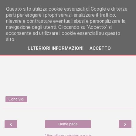
Questo sito utilizza cookie essenziali di Google e di terze
parti per erogare i propri servizi, analizzare il traffico,
rilevare e contrastare eventuali abusi e personalizzare la
navigazione degli utenti. Cliccando su ''Accetto'' si
acconsente ad utilizzare i cookie essenziali su questo
sito.
ULTERIORI INFORMAZIONI
ACCETTO
Condividi
‹
›
Home page
Visualizza versione web