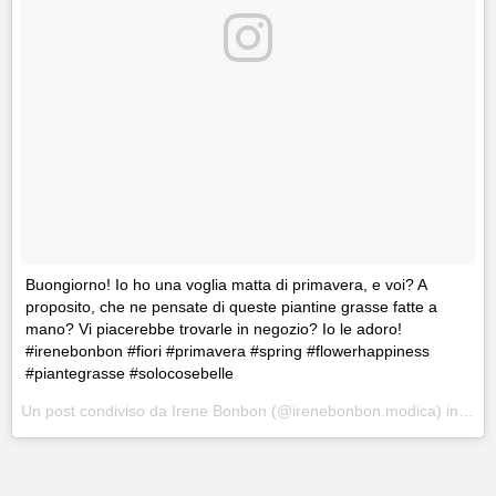
Buongiorno! Io ho una voglia matta di primavera, e voi? A
proposito, che ne pensate di queste piantine grasse fatte a
mano? Vi piacerebbe trovarle in negozio? Io le adoro!
#irenebonbon #fiori #primavera #spring #flowerhappiness
#piantegrasse #solocosebelle
Un post condiviso da
Irene Bonbon
(@irenebonbon.modica) in data: