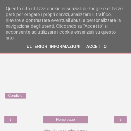
Questo sito utilizza cookie essenziali di Google e di terze
parti per erogare i propri servizi, analizzare il traffico,
rilevare e contrastare eventuali abusi e personalizzare la
navigazione degli utenti. Cliccando su ''Accetto'' si
acconsente ad utilizzare i cookie essenziali su questo
sito.
ULTERIORI INFORMAZIONI
ACCETTO
Condividi
‹
›
Home page
Visualizza versione web