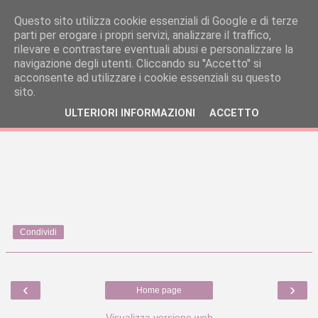
Questo sito utilizza cookie essenziali di Google e di terze
parti per erogare i propri servizi, analizzare il traffico,
rilevare e contrastare eventuali abusi e personalizzare la
navigazione degli utenti. Cliccando su ''Accetto'' si
acconsente ad utilizzare i cookie essenziali su questo
sito.
ULTERIORI INFORMAZIONI
ACCETTO
Condividi
‹
›
Home page
Visualizza versione web