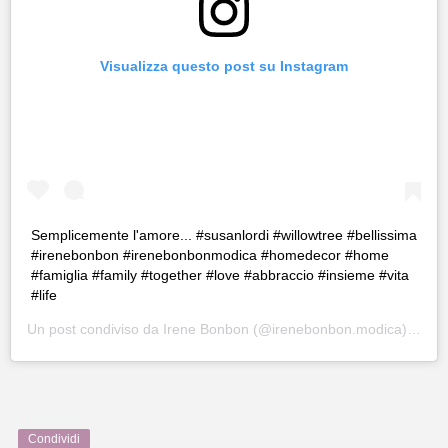
Visualizza questo post su Instagram
Semplicemente l'amore... #susanlordi #willowtree #bellissima
#irenebonbon #irenebonbonmodica #homedecor #home
#famiglia #family #together #love #abbraccio #insieme #vita
#life
Un post condiviso da
Irene Bonbon
(@irenebonbon.modica) in data:
Condividi