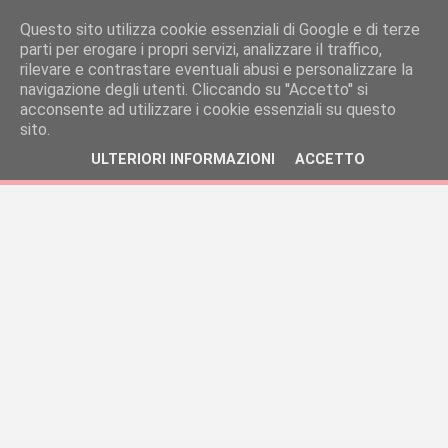
Questo sito utilizza cookie essenziali di Google e di terze
parti per erogare i propri servizi, analizzare il traffico,
rilevare e contrastare eventuali abusi e personalizzare la
navigazione degli utenti. Cliccando su ''Accetto'' si
acconsente ad utilizzare i cookie essenziali su questo
sito.
ULTERIORI INFORMAZIONI
ACCETTO