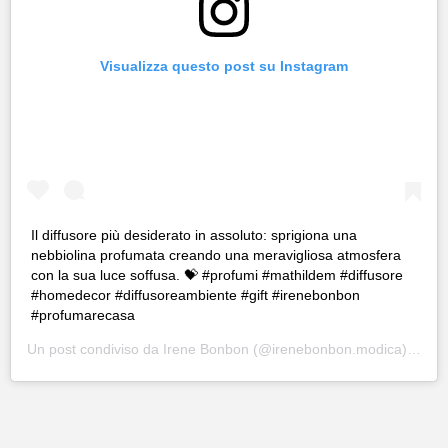
Visualizza questo post su Instagram
Il diffusore più desiderato in assoluto: sprigiona una
nebbiolina profumata creando una meravigliosa atmosfera
con la sua luce soffusa. 💝 #profumi #mathildem #diffusore
#homedecor #diffusoreambiente #gift #irenebonbon
#profumarecasa
Un post condiviso da
Irene Bonbon
(@irenebonbon.modica) in data: