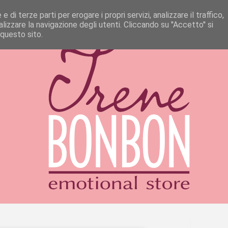
 di terze parti per erogare i propri servizi, analizzare il traffico,
izzare la navigazione degli utenti. Cliccando su ''Accetto'' si
 questo sito.