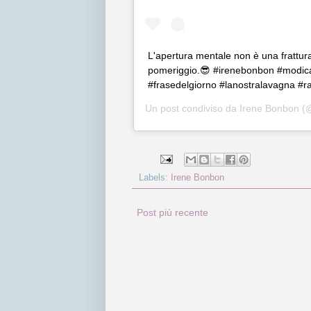
L'apertura mentale non è una frattura
pomeriggio.😎 #irenebonbon #modica
#frasedelgiorno #lanostralavagna #
Un post condiviso da
Irene Bonbon
(@
Labels:
Irene Bonbon
Post più recente