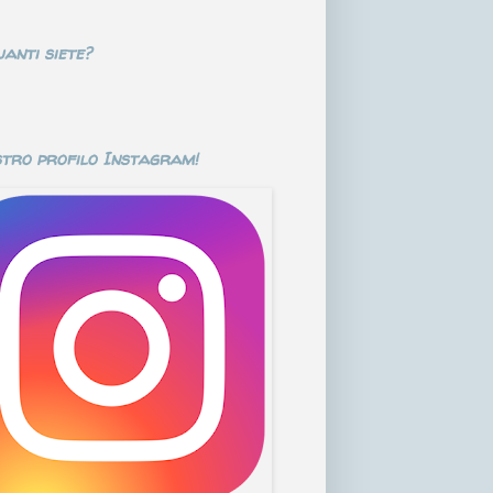
anti siete?
stro profilo Instagram!