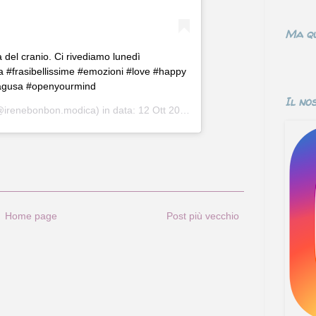
Ma qu
 del cranio. Ci rivediamo lunedì
 #frasibellissime #emozioni #love #happy
ragusa #openyourmind
Il no
irenebonbon.modica) in data:
12 Ott 2019 alle ore 11:31 PDT
Home page
Post più vecchio