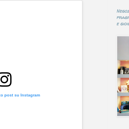
Negoz
fragr
e gioie
to post su Instagram