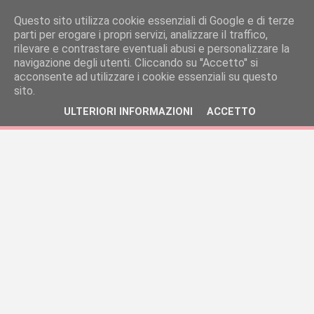
Questo sito utilizza cookie essenziali di Google e di terze
parti per erogare i propri servizi, analizzare il traffico,
rilevare e contrastare eventuali abusi e personalizzare la
navigazione degli utenti. Cliccando su ''Accetto'' si
acconsente ad utilizzare i cookie essenziali su questo
sito.
ULTERIORI INFORMAZIONI
ACCETTO