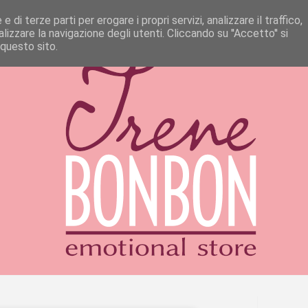
 di terze parti per erogare i propri servizi, analizzare il traffico,
izzare la navigazione degli utenti. Cliccando su ''Accetto'' si
 questo sito.