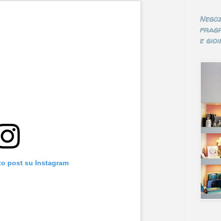
Negoz
fragr
e gioie
to post su Instagram