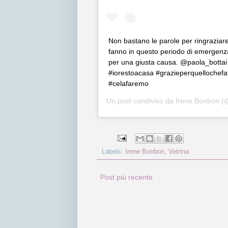
Non bastano le parole per ringraziare
fanno in questo periodo di emergenz
per una giusta causa. @paola_bottai g
#iorestoacasa #grazieperquellochef
#celafaremo
Un post condiviso da
Irene Bonbon
(@
Labels:
Irene Bonbon
,
Vetrina
Post più recente