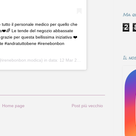
Ma qu
 tutto il personale medico per quello che
2
a❤️🌈 Le tende del negozio abbassate
razie per questa bellissima iniziativa ❤️
ate #andratuttobene #irenebonbon
Il no
irenebonbon.modica) in data:
12 Mar 2020 alle ore 9:19 PDT
Home page
Post più vecchio