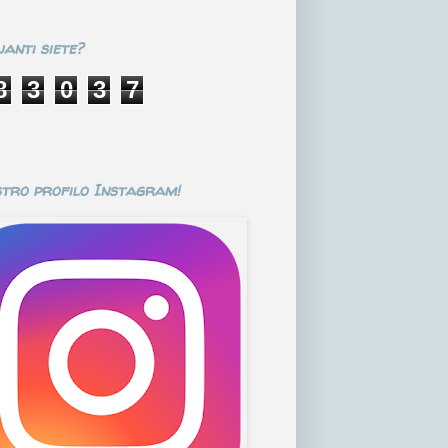
anti siete?
8
3
0
3
7
stro profilo Instagram!