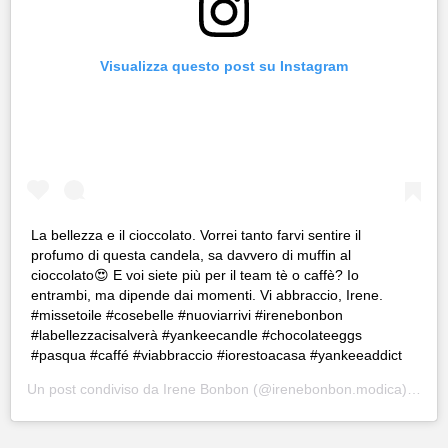
Visualizza questo post su Instagram
La bellezza e il cioccolato. Vorrei tanto farvi sentire il
profumo di questa candela, sa davvero di muffin al
cioccolato😍 E voi siete più per il team tè o caffè? Io
entrambi, ma dipende dai momenti. Vi abbraccio, Irene.
#missetoile #cosebelle #nuoviarrivi #irenebonbon
#labellezzacisalverà #yankeecandle #chocolateeggs
#pasqua #caffé #viabbraccio #iorestoacasa #yankeeaddict
Un post condiviso da
Irene Bonbon
(@irenebonbon.modica) in data: