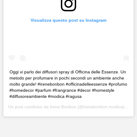
Visualizza questo post su Instagram
Oggi vi parlo dei diffusori spray di Officina delle Essenze. Un
metodo per profumare in pochi secondi un ambiente anche
molto grande! #irenebonbon #officinadelleessenze #profumo
#homedecor #parfum #frangrance #decor #homestyle
#diffusoreambiente #modica #ragusa
Un post condiviso da
Irene Bonbon
(@irenebonbon.modica) in data: