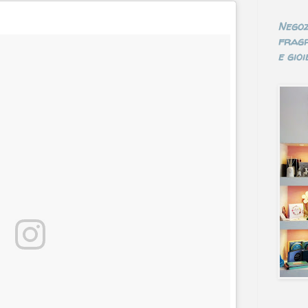
Negoz
fragr
e gioie