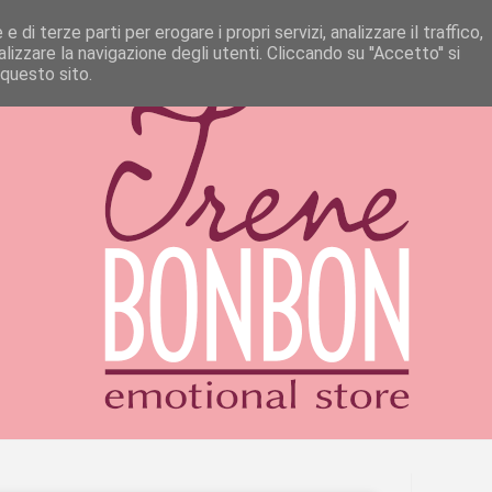
 di terze parti per erogare i propri servizi, analizzare il traffico,
izzare la navigazione degli utenti. Cliccando su ''Accetto'' si
 questo sito.