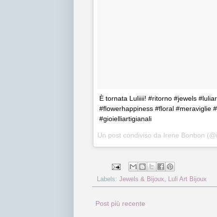
È tornata Luliiii! #ritorno #jewels #l
#flowerhappiness #floral #meraviglie
#gioielliartigianali
Un post condiviso da Irene Bonbon (@
Labels:
Jewels & Bijoux
,
Luli Art Bijoux
Post più recente