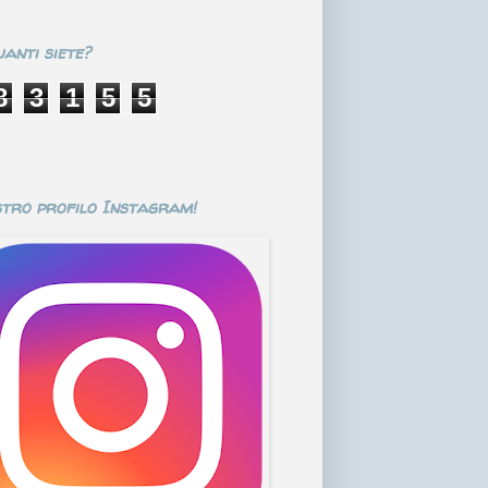
anti siete?
8
3
1
5
5
stro profilo Instagram!