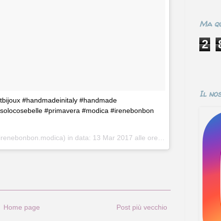
Ma qu
2
Il no
uliartbijoux #handmadeinitaly #handmade
 #solocosebelle #primavera #modica #irenebonbon
irenebonbon.modica) in data:
13 Mar 2017 alle ore 11:11 PDT
Home page
Post più vecchio