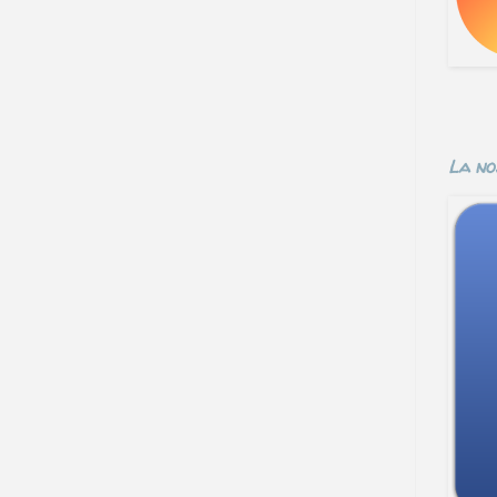
La no