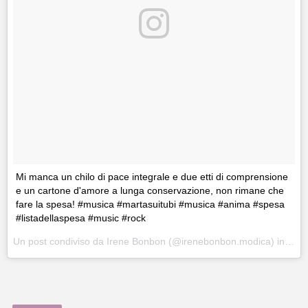
Mi manca un chilo di pace integrale e due etti di comprensione
e un cartone d'amore a lunga conservazione, non rimane che
fare la spesa! #musica #martasuitubi #musica #anima #spesa
#listadellaspesa #music #rock
Un post condiviso da Irene Bonbon (@irenebonbon.modica) in data: