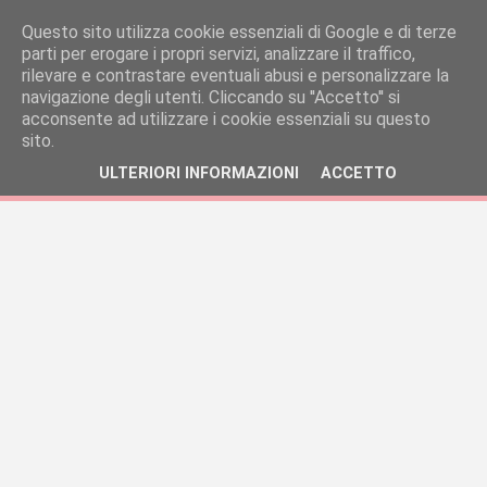
Questo sito utilizza cookie essenziali di Google e di terze
parti per erogare i propri servizi, analizzare il traffico,
rilevare e contrastare eventuali abusi e personalizzare la
navigazione degli utenti. Cliccando su ''Accetto'' si
acconsente ad utilizzare i cookie essenziali su questo
sito.
ULTERIORI INFORMAZIONI
ACCETTO