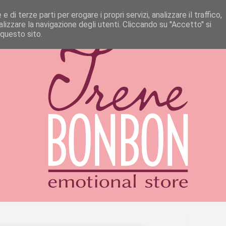
 di terze parti per erogare i propri servizi, analizzare il traffico,
izzare la navigazione degli utenti. Cliccando su ''Accetto'' si
 questo sito.