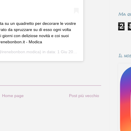
Ma qu
onta su un quadretto per decorare le vostre
2
rato da spruzzare su di esso ogni volta
 giorni con deliziose novità e coi suoi
irenebonbon.it - Modica
irenebonbon.modica) in data:
1 Giu 2020 alle ore 6:05 PDT
Il no
Home page
Post più vecchio