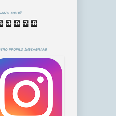
anti siete?
8
3
0
7
8
stro profilo Instagram!