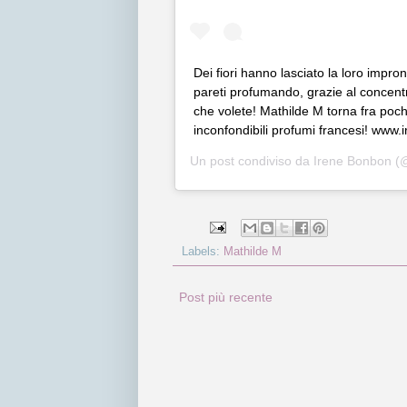
Dei fiori hanno lasciato la loro impr
pareti profumando, grazie al concent
che volete! Mathilde M torna fra pochi
inconfondibili profumi francesi! www.
Un post condiviso da
Irene Bonbon
(@
Labels:
Mathilde M
Post più recente