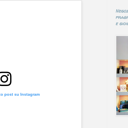
Negoz
fragr
e gioie
to post su Instagram