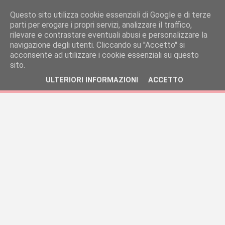
Questo sito utilizza cookie essenziali di Google e di terze
parti per erogare i propri servizi, analizzare il traffico,
rilevare e contrastare eventuali abusi e personalizzare la
navigazione degli utenti. Cliccando su ''Accetto'' si
acconsente ad utilizzare i cookie essenziali su questo
sito.
ULTERIORI INFORMAZIONI
ACCETTO