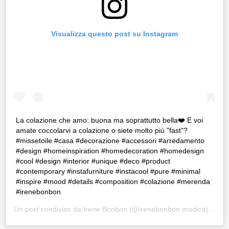
Visualizza questo post su Instagram
La colazione che amo: buona ma soprattutto bella❤️ E voi
amate coccolarvi a colazione o siete molto più "fast"?
#missetoile #casa #decorazione #accessori #arredamento
#design #homeinspiration #homedecoration #homedesign
#cool #design #interior #unique #deco #product
#contemporary #instafurniture #instacool #pure #minimal
#inspire #mood #details #composition #colazione #merenda
#irenebonbon
Un post condiviso da
Irene Bonbon
(@irenebonbon.modica) in data: