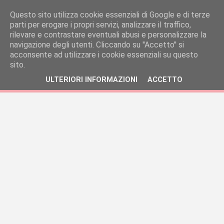
Questo sito utilizza cookie essenziali di Google e di terze
parti per erogare i propri servizi, analizzare il traffico,
rilevare e contrastare eventuali abusi e personalizzare la
navigazione degli utenti. Cliccando su ''Accetto'' si
acconsente ad utilizzare i cookie essenziali su questo
sito.
ULTERIORI INFORMAZIONI
ACCETTO